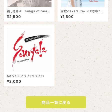
麗しき島々 songs of beauti
宝歌-takarauta- えぐさゆう
ful islands
こ
¥2,500
¥1,500
Sorya!2(ソウリャソウリャ)
¥2,000
商品一覧に戻る