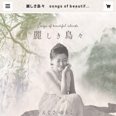
麗しき島々 songs of beautiful
islands | tiaremusic