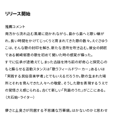
リリース開始
推薦コメント
南方から流れ込む黒潮に抱かれながら、島から島へと歌い継が
れ、長い時間をかけてじっくりと育まれてきた歌の数々。えぐさゆう
こは、そんな歌の封印を解き、新たな息吹を吹き込む。彼女の師匠
である朝崎郁恵の歌を初めて聞いた時の感覚が蘇った。
すでに伝承が途絶えてしまった古謡を持ち前の好奇心と探究心の
もと蘇らせる活動スタンスは「歌うフィールドワーカー」あるいは
「実践する民俗音楽学者」とでもいえるだろうか。歌の生まれた場
所とそれを育んできた人々への敬愛、そうした歌を表現するうえで
の覚悟さえ感じられる。古くて新しい「列島のうた」がここにある。
（大石始・ライター）
儚さと土臭さが同居する不思議な万華鏡。はかないのかと思わせ