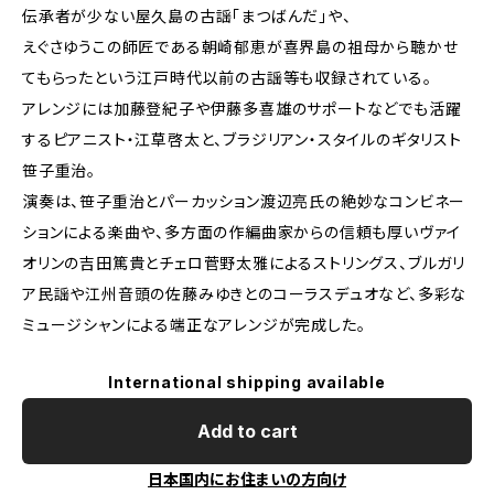
伝承者が少ない屋久島の古謡「まつばんだ」や、
えぐさゆうこの師匠である朝崎郁恵が喜界島の祖母から聴かせ
てもらったという江戸時代以前の古謡等も収録されている。
アレンジには加藤登紀子や伊藤多喜雄のサポートなどでも活躍
するピアニスト・江草啓太と、ブラジリアン・スタイルのギタリスト
笹子重治。
演奏は、笹子重治とパーカッション渡辺亮氏の絶妙なコンビネー
ションによる楽曲や、多方面の作編曲家からの信頼も厚いヴァイ
オリンの吉田篤貴とチェロ菅野太雅によるストリングス、ブルガリ
ア民謡や江州音頭の佐藤みゆきとのコーラスデュオなど、多彩な
ミュージシャンによる端正なアレンジが完成した。
International shipping available
Add to cart
日本国内にお住まいの方向け